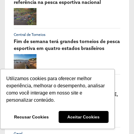
referência na pesca esportiva nacional
Central de Torneios
Fim de semana terá grandes torneios de pesca
esportiva em quatro estados brasileiros
Utilizamos cookies para oferecer melhor
Fish TV
experiência, melhorar o desempenho, analisar
FAMÍLIA NAKAMURA ESTREIA 8ª
como você interage em nosso site e
TEMPORADA NA FISH TV COM MUITO PEIXE,
personalizar conteúdo.
AÇÃO E TÉCNICA
Recusar Cookies
Aceitar Cookies
Geral