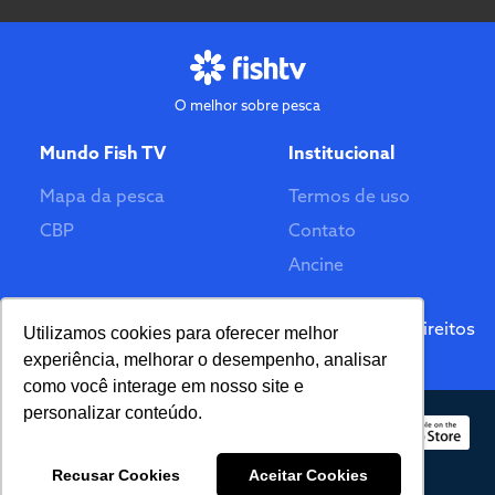
O melhor sobre pesca
Mundo Fish TV
Institucional
Mapa da pesca
Termos de uso
CBP
Contato
Ancine
Feito por
© 2026 Fish TV - Todos Direitos
Utilizamos cookies para oferecer melhor
Reservados. Versão 2.0
experiência, melhorar o desempenho, analisar
como você interage em nosso site e
personalizar conteúdo.
Recusar Cookies
Aceitar Cookies