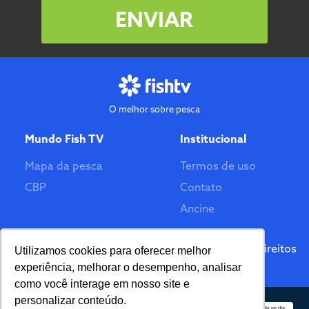
ENVIAR
O melhor sobre pesca
Mundo Fish TV
Institucional
Mapa da pesca
Termos de uso
CBP
Contato
Ancine
Feito por
© 2026 Fish TV - Todos Direitos
Utilizamos cookies para oferecer melhor
Reservados. Versão 2.0
experiência, melhorar o desempenho, analisar
como você interage em nosso site e
personalizar conteúdo.