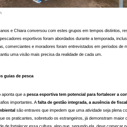
h
anos e Chiara conversou com estes grupos em tempos distintos, res
e pescadores esportivos foram abordados durante a temporada, inc
as, comerciantes e moradores foram entrevistados em períodos de me
antiu uma visão mais precisa da realidade de cada um.
s guias de pesca    
 aponta que a 
pesca esportiva tem potencial para fortalecer a co
fios importantes. A 
falta de gestão integrada, a ausência de fiscal
biental 
são entraves que impedem que uma atividade seja plena com
ue os praticantes, sobretudo os estrangeiros, já demonstram maior c
ade de fortalecer essa cultura, algo que, segundo ela, deve começar 