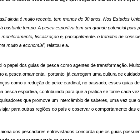
asil ainda é muito recente, tem menos de 30 anos. Nos Estados Unid
há bastante tempo. A pesca esportiva tem um grande potencial para 
 monitoramento, fiscalização e, principalmente, o trabalho de consci
ta muito a economia”, 
relatou ela. 
i o papel dos guias de pesca como agentes de transformação. Muitos
mo a pesca ornamental, portanto, já carregam uma cultura de cuidad
nças como a redução do peixe cardinal, no passado, esses guias d
na pesca esportiva, contribuindo para que a prática se torne cada ve
squisadores que promove um intercâmbio de saberes, uma vez que o
iajar para outras regiões do país e observar o comportamento das e
maioria dos pescadores entrevistados concorda que os guias possu