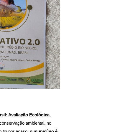
l: Avaliação Ecológica, 
 conservação ambiental, no 
 foi por acaso: 
o município é 