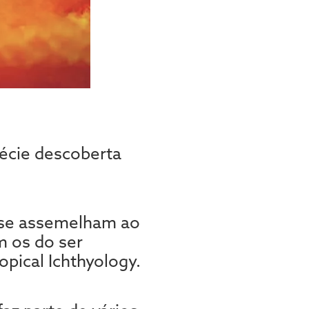
écie descoberta
 se assemelham ao
m os do ser
opical Ichthyology.