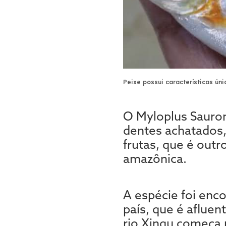
Peixe possui características úni
O Myloplus Sauro
dentes achatados,
frutas, que é out
amazônica.
A espécie foi enc
país, que é aflue
rio Xingu começa 