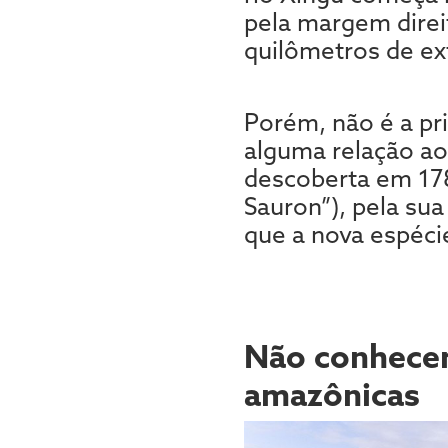
pela margem direi
quilômetros de ex
Porém, não é a pr
alguma relação ao 
descoberta em 178
Sauron”), pela su
que a nova espéci
Não conhecem
amazônicas