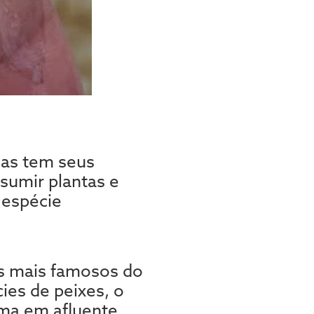
mas tem seus
sumir plantas e
 espécie
os mais famosos do
ies de peixes, o
rma em afluente