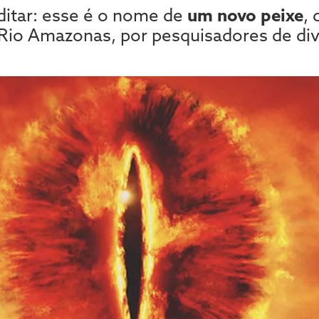
itar: esse é o nome de
um novo peixe
,
io Amazonas, por pesquisadores de div