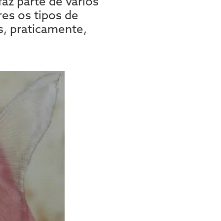
az parte de vários
res os tipos de
s, praticamente,