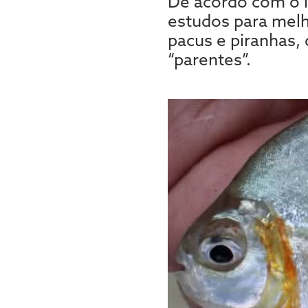
De acordo com o N
estudos para melho
pacus e piranhas, 
“parentes”.