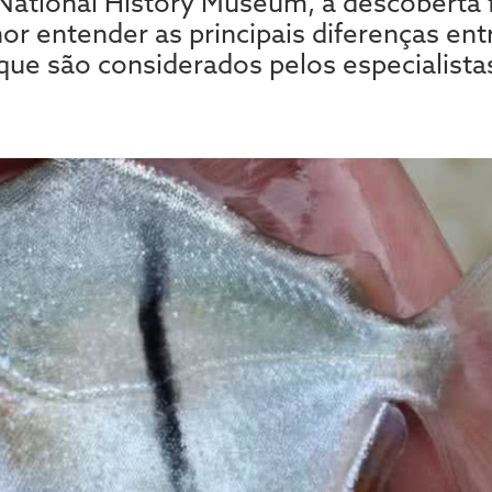
ational History Museum, a descoberta f
r entender as principais diferenças ent
que são considerados pelos especialista