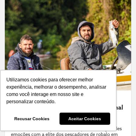
Utilizamos cookies para oferecer melhor
experiência, melhorar o desempenho, analisar
como você interage em nosso site e
Central de Torneios
personalizar conteúdo.
Fim de semana decisivo: Final Nacional
do Robalo Master e 4ª Etapa dos
Gigantes de Rondônia
Recusar Cookies
Aceitar Cookies
De Norte a Sul, os próximos dias prometem grandes
emoções com a elite dos pescadores de robalo em