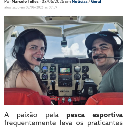
Por
Marcelo Telles
- 02/06/2026 em
Notícias
/
Geral
-
atualizado em 02/06/2026 as 09:59
A paixão pela
pesca esportiva
frequentemente leva os praticantes