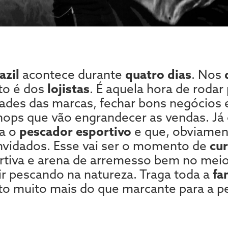
azil
acontece durante
quatro dias
. Nos
to é dos
lojistas
. É aquela hora de rodar p
ades das marcas, fechar bons negócios e
hops que vão engrandecer as vendas. Já
ra o
pescador esportivo
e que, obviament
vidados. Esse vai ser o momento de
cur
rtiva e arena de arremesso bem no meio 
ir pescando na natureza. Traga toda a
fa
 muito mais do que marcante para a pe