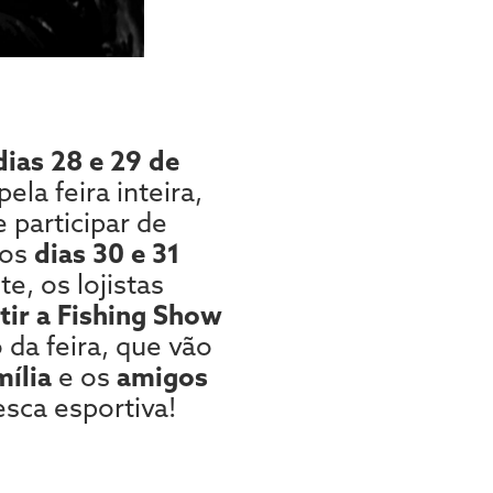
dias 28 e 29 de
ela feira inteira,
 participar de
 os
dias 30 e 31
e, os lojistas
tir a Fishing Show
da feira, que vão
mília
e os
amigos
sca esportiva!