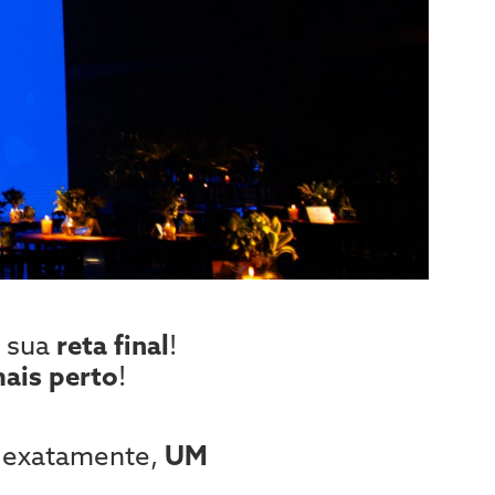
 sua
reta final
!
mais perto
!
, exatamente,
UM