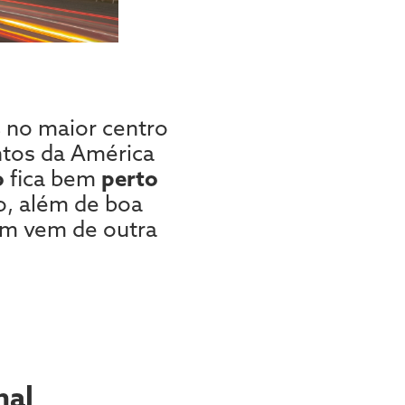
s
no maior centro
ntos da América
o
fica bem
perto
o, além de boa
em vem de outra
inal