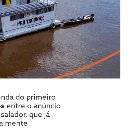
enda do primeiro
os
entre o anúncio
salador, que já
ealmente