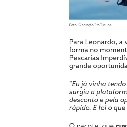
Foto: Operação Pro Tucuna.
Para Leonardo, a 
forma no momento 
Pescarias Imperdív
grande oportunid
“
Eu já vinha tend
surgiu a plataform
desconto e pela op
rápido. E foi o que 
O pacote, que
cus