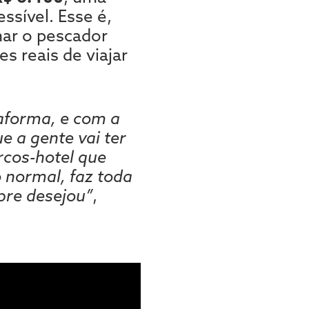
ssível. Esse é,
mar o pescador
s reais de viajar
taforma, e com a
e a gente vai ter
cos-hotel que
 normal, faz toda
pre desejou”
,