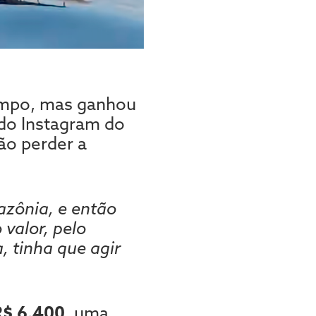
tempo, mas ganhou
do Instagram do
não perder a
azônia, e então
 valor, pelo
, tinha que agir
R$ 6.400
, uma