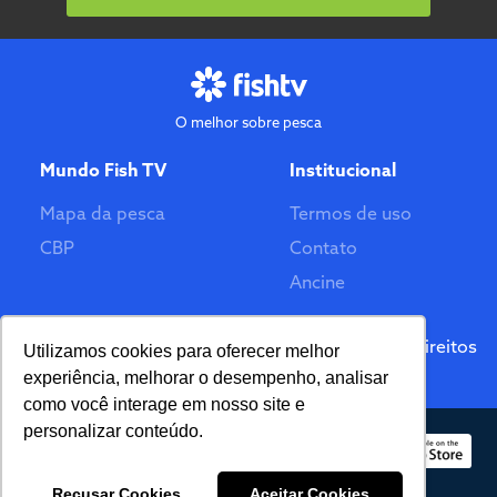
O melhor sobre pesca
Mundo Fish TV
Institucional
Mapa da pesca
Termos de uso
CBP
Contato
Ancine
Feito por
© 2026 Fish TV - Todos Direitos
Utilizamos cookies para oferecer melhor
Reservados. Versão 2.0
experiência, melhorar o desempenho, analisar
como você interage em nosso site e
personalizar conteúdo.
Recusar Cookies
Aceitar Cookies