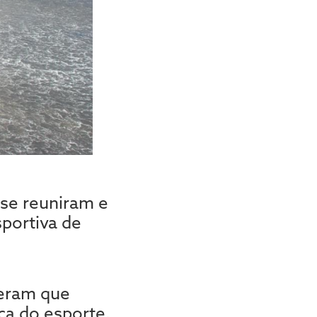
 se reuniram e
portiva de
beram que
ca do esporte.