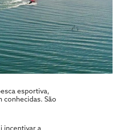
pesca esportiva,
m conhecidas. São
i incentivar a