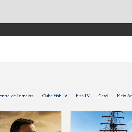
entral de Torneios
Clube Fish TV
Fish TV
Geral
Meio A