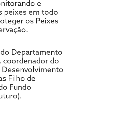
nitorando e
s peixes em todo
roteger os Peixes
ervação.
or do Departamento
o, coordenador do
e Desenvolvimento
s Filho de
 do Fundo
uturo).