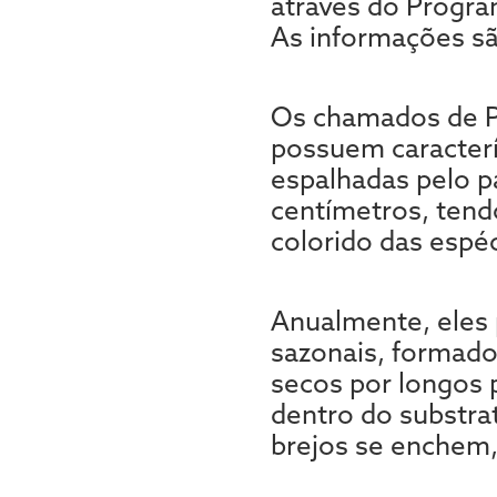
através do Progra
As informações sã
Os chamados de Pe
possuem caracter
espalhadas pelo p
centímetros, tend
colorido das espé
Anualmente, eles
sazonais, formad
secos por longos 
dentro do substra
brejos se enchem