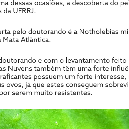
ma dessas ocasiões, a descoberta do peix
s da UFRRJ.
rta pelo doutorando é a Notholebias mi
 Mata Atlântica.
outorando e com o levantamento feito 
 das Nuvens também têm uma forte influên
traficantes possuem um forte interesse,
s ovos, já que estes conseguem sobrevi
or serem muito resistentes.