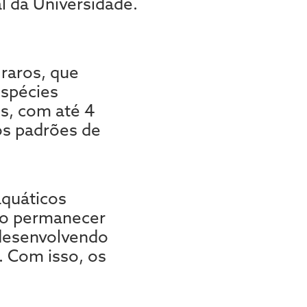
 da Universidade.
raros, que
espécies
s, com até 4
os padrões de
quáticos
do permanecer
 desenvolvendo
. Com isso, os