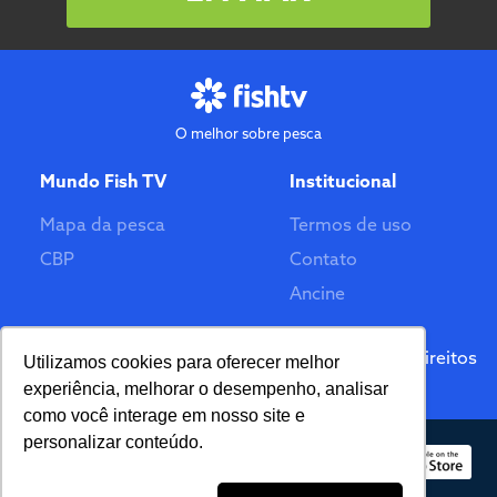
O melhor sobre pesca
Mundo Fish TV
Institucional
Mapa da pesca
Termos de uso
CBP
Contato
Ancine
Feito por
© 2026 Fish TV - Todos Direitos
Utilizamos cookies para oferecer melhor
Reservados. Versão 2.0
experiência, melhorar o desempenho, analisar
como você interage em nosso site e
personalizar conteúdo.