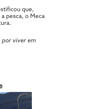
stificou que,
 a pesca, o Meca
tura.
 por viver em
e