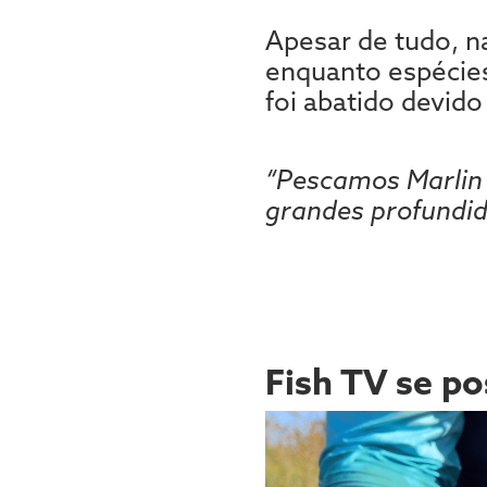
Apesar de tudo, na
enquanto espécies
foi abatido devido 
“Pescamos Marlin 
grandes profundida
Fish TV se p