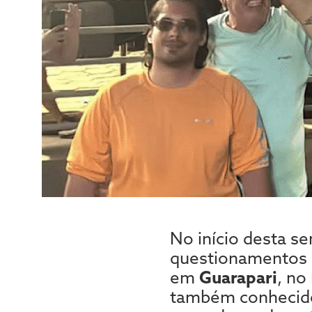
No início desta s
questionamentos a
em
Guarapari
, no
também conhecido