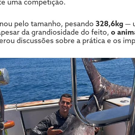
te uma competição.
onou pelo tamanho, pesando
328,6kg
— 
apesar da grandiosidade do feito,
o anim
gerou discussões sobre a prática e os im