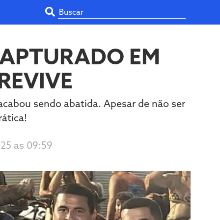
 CAPTURADO EM
REVIVE
 acabou sendo abatida. Apesar de não ser
rática!
025 as 09:59