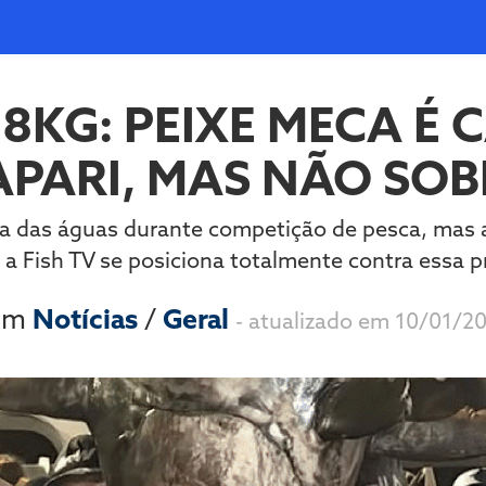
28KG: PEIXE MECA É
PARI, MAS NÃO SOB
rada das águas durante competição de pesca, mas
, a Fish TV se posiciona totalmente contra essa p
 em
Notícias
/
Geral
- atualizado em 10/01/2