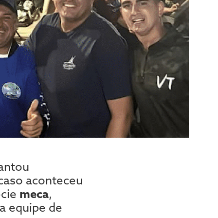
antou
 caso aconteceu
écie
meca
,
a equipe de