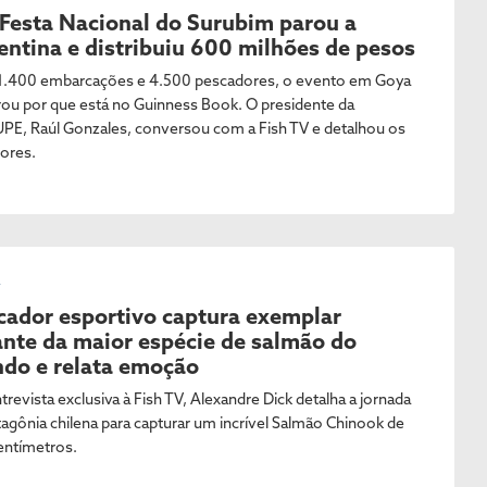
 Festa Nacional do Surubim parou a
entina e distribuiu 600 milhões de pesos
.400 embarcações e 4.500 pescadores, o evento em Goya
ou por que está no Guinness Book. O presidente da
E, Raúl Gonzales, conversou com a Fish TV e detalhou os
dores.
L
cador esportivo captura exemplar
ante da maior espécie de salmão do
do e relata emoção
revista exclusiva à Fish TV, Alexandre Dick detalha a jornada
tagônia chilena para capturar um incrível Salmão Chinook de
entímetros.