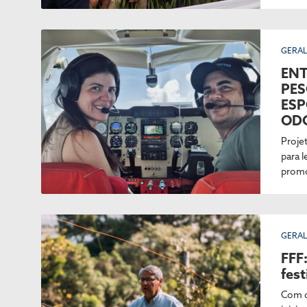
GERA
ENT
PES
ESP
OD
Proje
para l
promo
GERA
FFF
fest
Com d