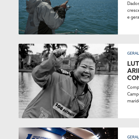
Dados
cresc
e ger
GERA
LUT
ARI
CON
Compe
Campe
marid
GERA