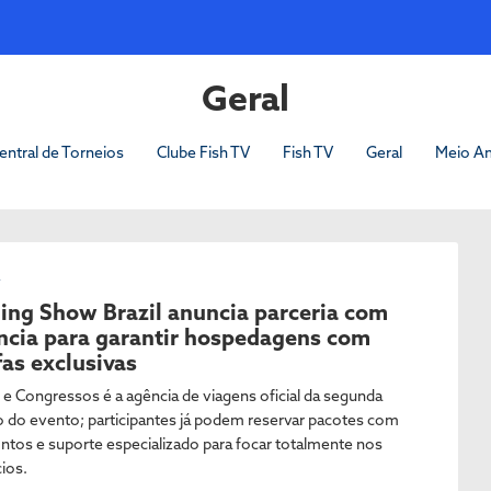
Geral
entral de Torneios
Clube Fish TV
Fish TV
Geral
Meio A
L
hing Show Brazil anuncia parceria com
ncia para garantir hospedagens com
fas exclusivas
s e Congressos é a agência de viagens oficial da segunda
o do evento; participantes já podem reservar pacotes com
ntos e suporte especializado para focar totalmente nos
ios.