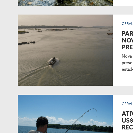
GERA
PAR
NOV
PR
Nova 
prese
estad
GERA
ATI
US$
REC