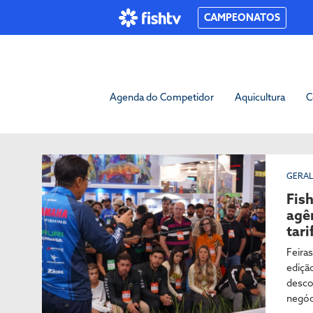
CAMPEONATOS
Agenda do Competidor
Aquicultura
C
GERA
Fis
agê
tari
Feira
ediçã
desco
negóc