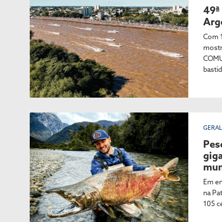
49ª
Arg
Com 1
mostr
COMUP
basti
GERA
Pes
gig
mun
Em ent
na Pa
105 c