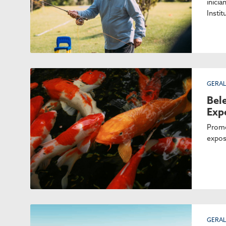
inicia
Instit
GERA
Bel
Expo
Promov
expos
GERA