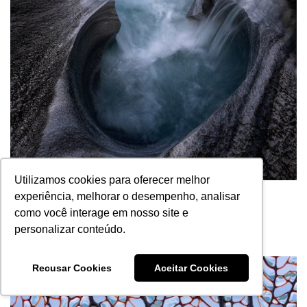
Utilizamos cookies para oferecer melhor
experiência, melhorar o desempenho, analisar
como você interage em nosso site e
3º LUGAR
personalizar conteúdo.
Angelo Richardson
| Mar em Fã
Recusar Cookies
Aceitar Cookies