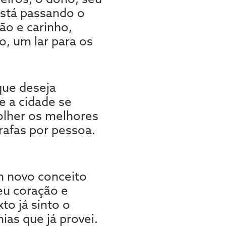
está passando o
ão e carinho,
o, um lar para os
que deseja
e a cidade se
lher os melhores
rafas por pessoa.
m novo conceito
eu coração e
o já sinto o
as que já provei.