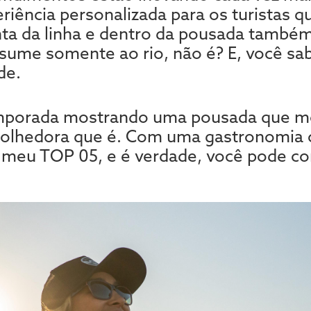
riência personalizada para os turistas 
a da linha e dentro da pousada também é
esume somente ao rio, não é? E, você sa
de.
porada mostrando uma pousada que m
colhedora que é. Com uma gastronomia c
meu TOP 05, e é verdade, você pode conf