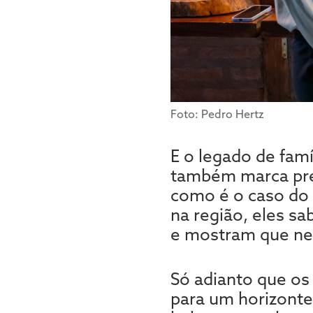
Foto: Pedro Hertz
E o legado de fam
também marca pres
como é o caso do 
na região, eles s
e mostram que nem
Só adianto que o
para um horizonte