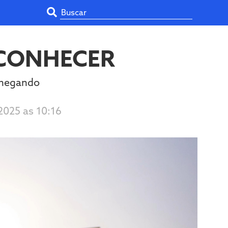
 CONHECER
 chegando
2025 as 10:16