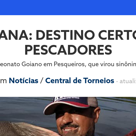
IANA: DESTINO CERT
PESCADORES
eonato Goiano em Pesqueiros, que virou sinôni
 em
Notícias
/
Central de Torneios
- atua