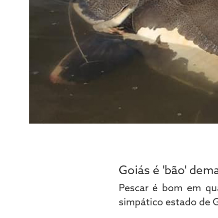
Goiás é 'bão' dema
Pescar é bom em qua
simpático estado de G