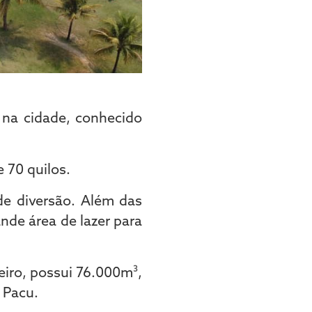
 na cidade, conhecido
 70 quilos.
de diversão. Além das
de área de lazer para
eiro, possui 76.000m
³
,
 Pacu.