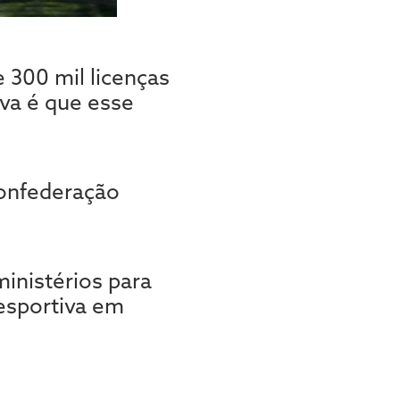
 300 mil licenças
va é que esse
onfederação
inistérios para
 esportiva em