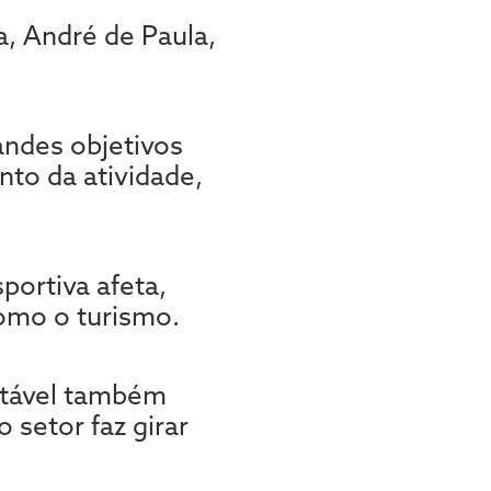
a, André de Paula,
andes objetivos
nto da atividade,
portiva afeta,
como o turismo.
ntável também
 setor faz girar