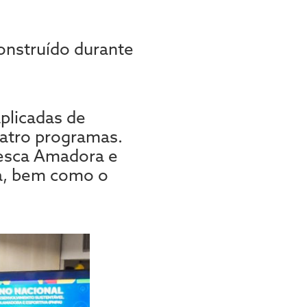
onstruído durante
plicadas de
uatro programas.
esca Amadora e
va, bem como o