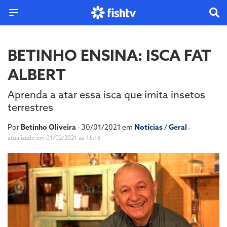
BETINHO ENSINA: ISCA FAT
ALBERT
Aprenda a atar essa isca que imita insetos
terrestres
Por
Betinho Oliveira
- 30/01/2021 em
Notícias
/
Geral
-
atualizado em 01/02/2021 as 16:16