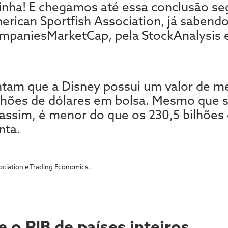
linha! E chegamos até essa conclusão s
erican Sportfish Association, já sabend
ompaniesMarketCap, pela StockAnalysis e
tam que a Disney possui um valor de me
ilhões de dólares em bolsa. Mesmo que s
 assim, é menor do que os 230,5 bilhões
nta.
ociation e Trading Economics.
 o PIB de países inteiros