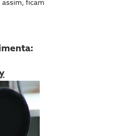
a assim, ficam
imenta:
y