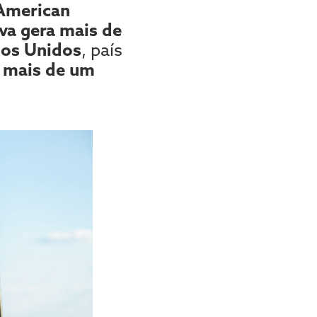
American
va gera mais de
dos Unidos
, país
r
mais de um