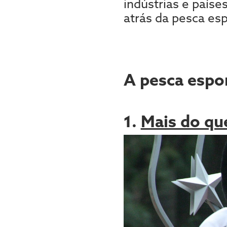
indústrias e paíse
atrás da pesca es
A pesca espo
1.
Mais do qu