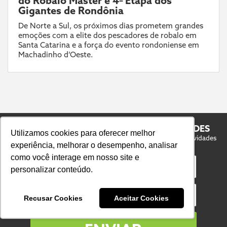
do Robalo Master e 4ª Etapa dos
Gigantes de Rondônia
De Norte a Sul, os próximos dias prometem grandes
emoções com a elite dos pescadores de robalo em
Santa Catarina e a força do evento rondoniense em
Machadinho d’Oeste.
NÓS TE ATUALIZAMOS COM AS NOVIDADES
Utilizamos cookies para oferecer melhor
Fique ligado na programação da Fish TV e acompanhe as novidades
experiência, melhorar o desempenho, analisar
do Mundo da Pesca Esportiva.
como você interage em nosso site e
Nome
personalizar conteúdo.
E-mail
Recusar Cookies
Aceitar Cookies