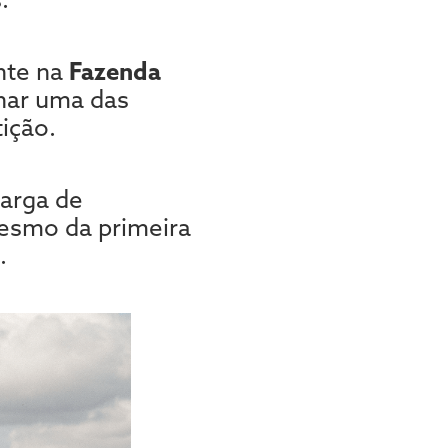
nte na
Fazenda
har uma das
ição.
carga de
esmo da primeira
.