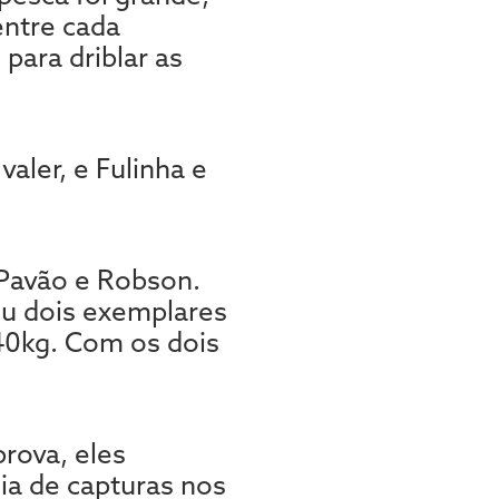
entre cada
ara driblar as
ler, e Fulinha e
Pavão e Robson.
iu dois exemplares
40kg. Com os dois
rova, eles
ia de capturas nos