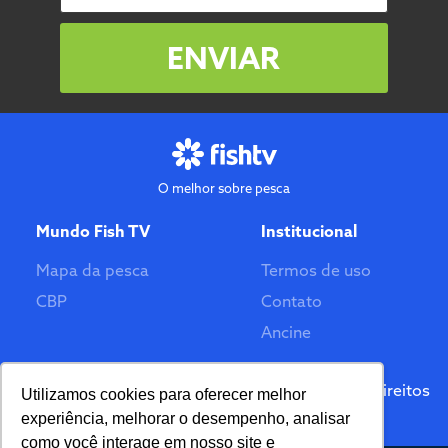
ENVIAR
O melhor sobre pesca
Mundo Fish TV
Institucional
Mapa da pesca
Termos de uso
CBP
Contato
Ancine
Feito por
© 2026 Fish TV - Todos Direitos
Utilizamos cookies para oferecer melhor
Reservados. Versão 2.0
experiência, melhorar o desempenho, analisar
como você interage em nosso site e