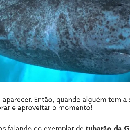
 aparecer. Então, quando alguém tem a s
rar e aproveitar o momento!
os falando do exemplar de
tubarão-da-G