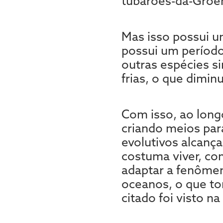
tubarões-da-Groe
Mas isso possui u
possui um períod
outras espécies s
frias, o que dimin
Com isso, ao long
criando meios par
evolutivos alcanç
costuma viver, co
adaptar a fenômen
oceanos, o que tor
citado foi visto na