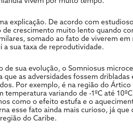
nlândia vivem por muito tempo.
ma explicação. De acordo com estudioso
o de crescimento muito lento quando 
imilares, somado ao fato de viverem em
ui a sua taxa de reprodutividade.
o de sua evolução, o Somniosus microc
a que as adversidades fossem dribladas 
ados. Por exemplo, é na região do Ártic
m temperatura variando de -1ºC até 10º
os como o efeito estufa e o aquecimen
na esse fato ainda mais curioso, já que
 região do Caribe.