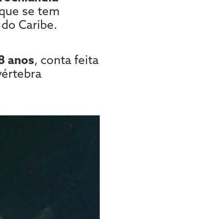
 que se tem
 do Caribe.
8 anos
, conta feita
vértebra