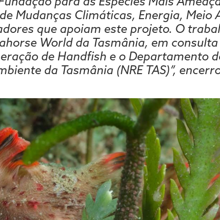
Fundação para as Espécies Mais Ameaça
e Mudanças Climáticas, Energia, Meio 
dores que apoiam este projeto. O trabal
ahorse World da Tasmânia, em consulta
peração de Handfish e o Departamento d
mbiente da Tasmânia (NRE TAS)”, encerro