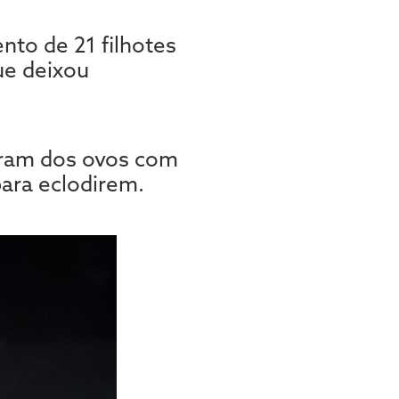
to de 21 filhotes
ue deixou
daram dos ovos com
ara eclodirem.