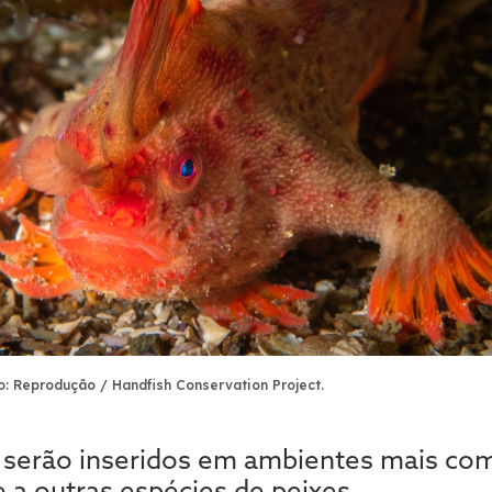
o: Reprodução / Handfish Conservation Project.
s serão inseridos em ambientes mais c
 a outras espécies de peixes.