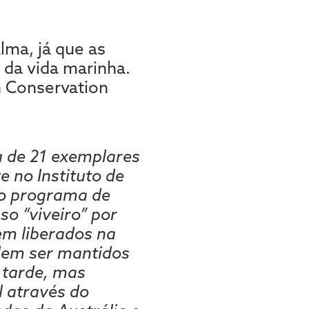
lma, já que as
 da vida marinha.
sh Conservation
a de 21 exemplares
 no Instituto de
so programa de
o “viveiro” por
em liberados na
odem ser mantidos
 tarde, mas
l através do