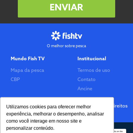
ENVIAR
O melhor sobre pesca
Mundo Fish TV
Institucional
Mapa da pesca
Termos de uso
CBP
Contato
Ancine
Feito por
© 2026 Fish TV - Todos Direitos
Utilizamos cookies para oferecer melhor
Reservados. Versão 2.0
experiência, melhorar o desempenho, analisar
como você interage em nosso site e
personalizar conteúdo.