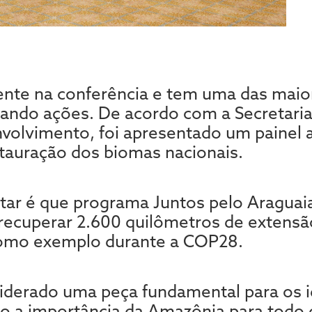
sente na conferência e tem uma das mai
izando ações. De acordo com a Secretari
olvimento, foi apresentado um painel a
tauração dos biomas nacionais.
ar é que programa Juntos pelo Araguaia
recuperar 2.600 quilômetros de extensã
como exemplo durante a COP28.
iderado uma peça fundamental para os i
do a importância da Amazônia para todo 