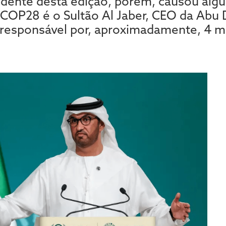
idente desta edição, porém, causou algu
P28 é o Sultão Al Jaber, CEO da Abu D
esponsável por, aproximadamente, 4 mi