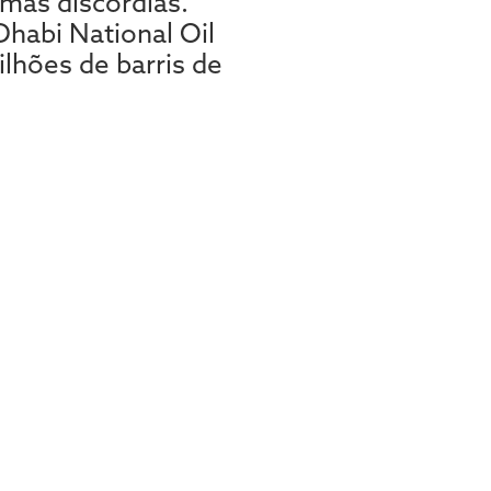
mas discórdias.
habi National Oil
lhões de barris de