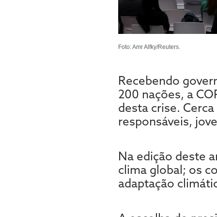
Foto: Amr Alfky/Reuters.
Recebendo governo
200 nações, a COP
desta crise. Cerca
responsáveis, jov
Na edição deste a
clima global; os c
adaptação climáti