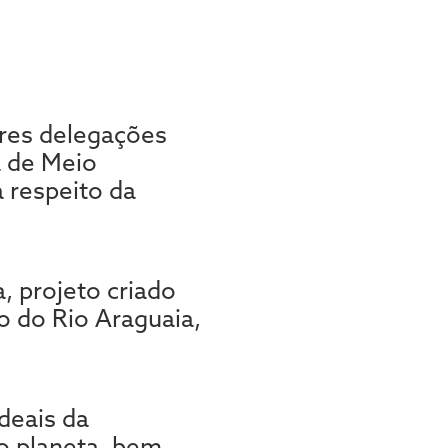
ores delegações
a de Meio
 respeito da
, projeto criado
o do Rio Araguaia,
deais da
o planeta, bem