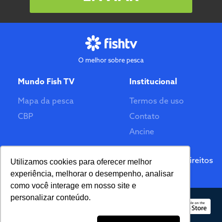
O melhor sobre pesca
Mundo Fish TV
Institucional
Mapa da pesca
Termos de uso
CBP
Contato
Ancine
Feito por
© 2026 Fish TV - Todos Direitos
Utilizamos cookies para oferecer melhor
Reservados. Versão 2.0
experiência, melhorar o desempenho, analisar
como você interage em nosso site e
personalizar conteúdo.