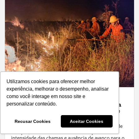
Utilizamos cookies para oferecer melhor
experiência, melhorar o desempenho, analisar
como você interage em nosso site e
Meio Ambiente
Pantanal sul-mato-grossense registra
personalizar conteúdo.
incêndio em região de fronteira entre
Brasil e Bolívia
Recusar Cookies
Aceitar Cookies
Fogo atingiu áreas próximas ao Parque Nacional de
Otuquis; monitoramento indica redução da
intensidade das chamas e ausência de avanço para o