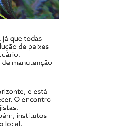
 já que todas
dução de peixes
quário,
de de manutenção
rizonte, e está
ecer. O encontro
istas,
bém, institutos
 local.