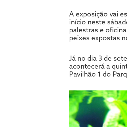
A exposição vai e
início neste sába
palestras e oficin
peixes expostas n
Já no dia 3 de se
acontecerá a quin
Pavilhão 1 do Par