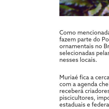
Como mencionada a
fazem parte do Po
ornamentais no Bra
selecionadas pela
nesses locais.
Muriaé fica a cerc
com a agenda chei
receberá criadores,
piscicultores, imp
estaduais e federa