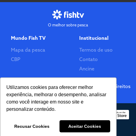
O melhor sobre pesca
Mundo Fish TV
Institucional
Mapa da pesca
Termos de uso
CBP
Contato
Ancine
Feito por
© 2026 Fish TV - Todos Direitos
Utilizamos cookies para oferecer melhor
Reservados. Versão 2.0
experiência, melhorar o desempenho, analisar
como você interage em nosso site e
personalizar conteúdo.
Recusar Cookies
Aceitar Cookies