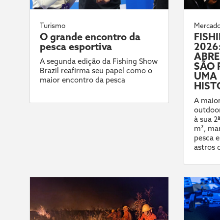
Turismo
Mercad
O grande encontro da
FISH
pesca esportiva
2026:
ABRE
A segunda edição da Fishing Show
SÃO 
Brazil reafirma seu papel como o
UMA 
maior encontro da pesca
HIST
A maior
outdoor
à sua 2
m², mar
pesca e
astros 