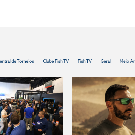
entral de Torneios
Clube Fish TV
Fish TV
Geral
Meio A