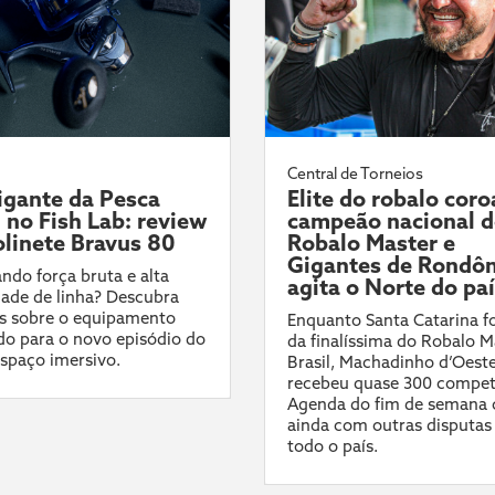
Central de Torneios
gante da Pesca
Elite do robalo coro
l no Fish Lab: review
campeão nacional 
linete Bravus 80
Robalo Master e
Gigantes de Rondôn
ndo força bruta e alta
agita o Norte do pa
ade de linha? Descubra
s sobre o equipamento
Enquanto Santa Catarina fo
do para o novo episódio do
da finalíssima do Robalo M
spaço imersivo.
Brasil, Machadinho d’Oest
recebeu quase 300 compet
Agenda do fim de semana 
ainda com outras disputas
todo o país.