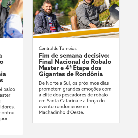
Central de Torneios
a
Fim de semana decisivo:
do
Final Nacional do Robalo
Master e 4ª Etapa dos
ia
Gigantes de Rondônia
ís
De Norte a Sul, os próximos dias
prometem grandes emoções com
i palco
a elite dos pescadores de robalo
aster
em Santa Catarina e a força do
e
evento rondoniense em
idores.
Machadinho d’Oeste.
contou
 por