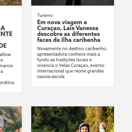
Turismo
Em nova viagem a
CA
Curaçao, Laís Vanessa
ENTE
descobre as diferentes
faces da ilha caribenha
DE
Novamente no destino caribenho,
apresentadora conhece mais a
allow
fundo as tradições locais e
te
vivencia o Velas Curaçao, evento
rmance
internacional que reúne grandes
ca
navios-escola
prática.