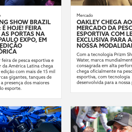
o
Mercado
ING SHOW BRAZIL
OAKLEY CHEGA AO
 É HOJE! FEIRA
MERCADO DA PES
 AS PORTAS NA
ESPORTIVA COM L
PAULO EXPO, EM
EXCLUSIVA PARA A
EDIÇÃO
NOSSA MODALIDA
ÓRICA
Com a tecnologia Prizm Sh
Water, marca mundialmen
 feira de pesca esportiva e
consagrada em alta perfo
 da América Latina chega
chega oficialmente na pes
ª edição com mais de 15 mil
esportiva, com tecnologia
cas gigantes, tanques de
desenvolvida para a nossa 
 a presença dos maiores
do esporte.