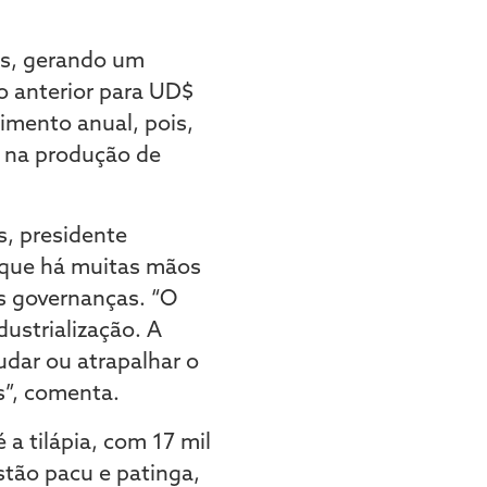
es, gerando um
 anterior para UD$
imento anual, pois,
 na produção de
s, presidente
 que há muitas mãos
as governanças. “O
ustrialização. A
udar ou atrapalhar o
as”, comenta.
a tilápia, com 17 mil
stão pacu e patinga,