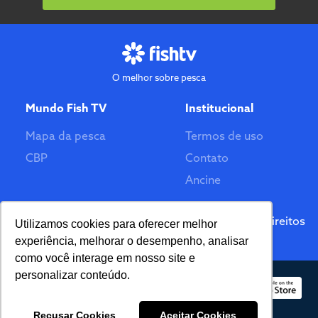
O melhor sobre pesca
Mundo Fish TV
Institucional
Mapa da pesca
Termos de uso
CBP
Contato
Ancine
Feito por
© 2026 Fish TV - Todos Direitos
Utilizamos cookies para oferecer melhor
Reservados. Versão 2.0
experiência, melhorar o desempenho, analisar
como você interage em nosso site e
personalizar conteúdo.
Recusar Cookies
Aceitar Cookies