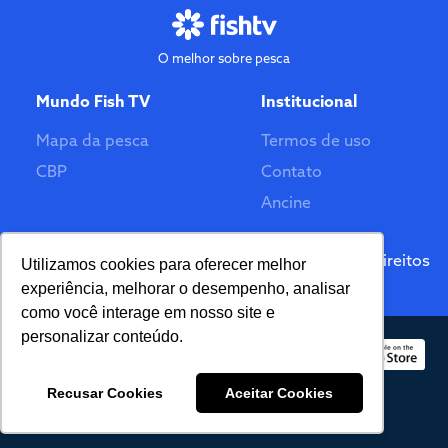
O melhor sobre pesca
Mundo Fish TV
Institucional
Mapa da pesca
Termos de uso
CBP
Contato
Ancine
Feito por
© 2026 Fish TV - Todos Direitos
Utilizamos cookies para oferecer melhor
Reservados. Versão 2.0
experiência, melhorar o desempenho, analisar
como você interage em nosso site e
personalizar conteúdo.
Recusar Cookies
Aceitar Cookies