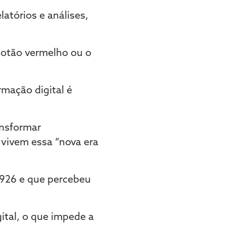
latórios e análises,
botão vermelho ou o
rmação digital é
ansformar
 vivem essa “nova era
1926 e que percebeu
gital, o que impede a