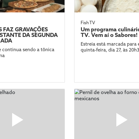
Fish TV
S FAZ GRAVAÇÕES
Um programa culinário
ESTANTE DA SEGUNDA
TV. Vem aí o Sabores!
RADA
Estreia está marcada para 
e continua sendo a tônica
quinta-feira, dia 27, às 20h
ma