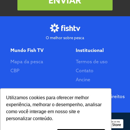
ENVIAR
O melhor sobre pesca
Mundo Fish TV
Institucional
Mapa da pesca
Termos de uso
CBP
Contato
Ancine
Feito por
© 2026 Fish TV - Todos Direitos
Utilizamos cookies para oferecer melhor
Reservados. Versão 2.0
experiência, melhorar o desempenho, analisar
como você interage em nosso site e
personalizar conteúdo.