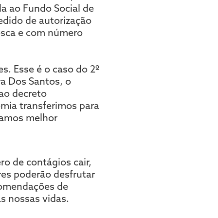
da ao Fundo Social de
edido de autorização
pesca e com número
. Esse é o caso do 2º
ra Dos Santos, o
ao decreto
emia transferimos para
chamos melhor
ro de contágios cair,
res poderão desfrutar
ecomendações de
as nossas vidas.