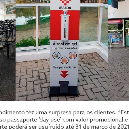
ndimento fez uma surpresa para os clientes. “E
 passaporte ‘day use’ com valor promocional e 
rte poderá ser usufruído até 31 de março de 20