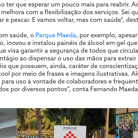
o ter que esperar um pouco mais para reabrir. A
melhora com a flexibilização dos serviços. Sei q
ar e pescar. E vamos voltar, mas com saúde”, des
 com saúde, o
Parque Maeda
, por exemplo, apesar
 inovou e instalou painéis de álcool em gel qu
e visa garantir a segurança de todos que circula
ntágio ao dispensar o uso das mãos para extrair o
éis que possuem, ainda, caráter de conscientizaç
cool por meio de frases e imagens ilustrativas. A
, para uso à vontade de colaboradores e frequent
ados por diversos pontos”, conta Fernando Maed