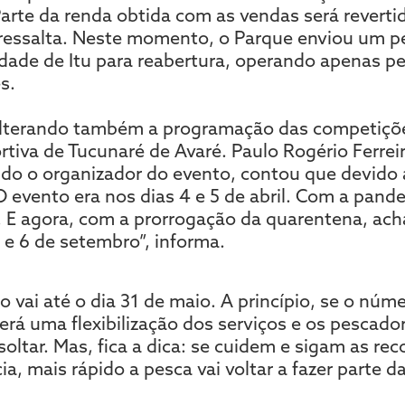
arte da renda obtida com as vendas será reverti
, ressalta. Neste momento, o Parque enviou um p
cidade de Itu para reabertura, operando apenas 
es.
lterando também a programação das competições
rtiva de Tucunaré de Avaré. Paulo Rogério Ferrei
do o organizador do evento, contou que devido 
“O evento era nos dias 4 e 5 de abril. Com a pand
o. E agora, com a prorrogação da quarentena, a
5 e 6 de setembro”, informa.
 vai até o dia 31 de maio. A princípio, se o núme
terá uma flexibilização dos serviços e os pescado
 soltar. Mas, fica a dica: se cuidem e sigam as r
, mais rápido a pesca vai voltar a fazer parte d