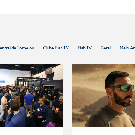
entral de Torneios
Clube Fish TV
Fish TV
Geral
Meio A