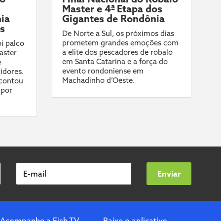
Master e 4ª Etapa dos
ia
Gigantes de Rondônia
ís
De Norte a Sul, os próximos dias
prometem grandes emoções com
i palco
a elite dos pescadores de robalo
aster
em Santa Catarina e a força do
e
evento rondoniense em
idores.
Machadinho d’Oeste.
contou
 por
E-mail
Enviar
Acompanhe a Fish TV
Baixe o aplicativo