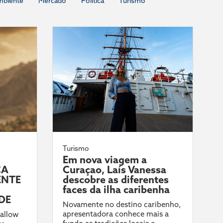
mbiente
Mercado
Política
Turismo
Turismo
Em nova viagem a
CA
Curaçao, Laís Vanessa
ENTE
descobre as diferentes
faces da ilha caribenha
DE
Novamente no destino caribenho,
apresentadora conhece mais a
allow