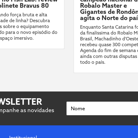
linete Bravus 80
Robalo Master e
Gigantes de Rondôn
ndo força bruta e alta
agita o Norte do pa
ade de linha? Descubra
s sobre o equipamento
Enquanto Santa Catarina fo
do para o novo episódio do
da finalíssima do Robalo M
spaço imersivo.
Brasil, Machadinho d’Oest
recebeu quase 300 compet
Agenda do fim de semana 
ainda com outras disputas
todo o país.
EWSLETTER
Nome
ompanhe as novidades
Institucional