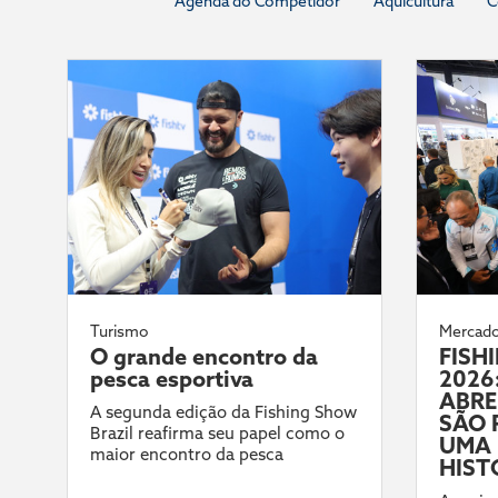
Agenda do Competidor
Aquicultura
C
Turismo
Mercad
O grande encontro da
FISH
pesca esportiva
2026:
ABRE
A segunda edição da Fishing Show
SÃO 
Brazil reafirma seu papel como o
UMA 
maior encontro da pesca
HIST