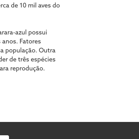
erca de 10 mil aves do
arara-azul possui
s anos. Fatores
da população. Outra
der de três espécies
para reprodução.