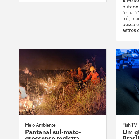
A maior
outdoor
à sua 2
m², mar
pesca e
astros 
Meio Ambiente
Fish TV
Pantanal sul-mato-
Um gi
grossense registra
Brasi