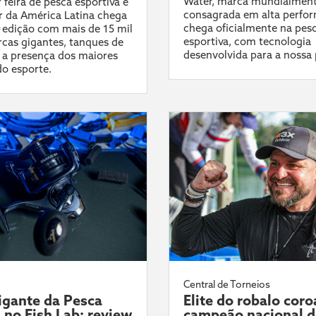
Water, marca mundialmen
 feira de pesca esportiva e
consagrada em alta perfo
 da América Latina chega
chega oficialmente na pes
ª edição com mais de 15 mil
esportiva, com tecnologia
cas gigantes, tanques de
desenvolvida para a nossa 
 a presença dos maiores
do esporte.
Central de Torneios
gante da Pesca
Elite do robalo coro
l no Fish Lab: review
campeão nacional 