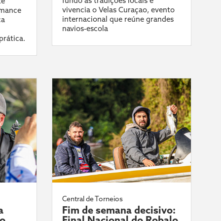
fundo as tradições locais e
te
vivencia o Velas Curaçao, evento
rmance
internacional que reúne grandes
ca
navios-escola
prática.
Central de Torneios
a
Fim de semana decisivo:
do
Final Nacional do Robalo