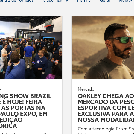
entral de Torneios
Clube Fish TV
Fish TV
Geral
Meio A
o
Mercado
ING SHOW BRAZIL
OAKLEY CHEGA AO
 É HOJE! FEIRA
MERCADO DA PES
 AS PORTAS NA
ESPORTIVA COM L
PAULO EXPO, EM
EXCLUSIVA PARA A
EDIÇÃO
NOSSA MODALIDA
ÓRICA
Com a tecnologia Prizm Sh