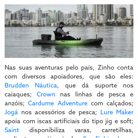
Nas suas aventuras pelo país, Zinho conta
com diversos apoiadores, que são eles:
Brudden Náutica
, que dá suporte nos
caiaques;
Crown
nas linhas de pesca e
anzóis;
Cardume Adventure
com calçados;
Jogá
nos acessórios de pesca;
Lure Maker
apoia com iscas artificiais do tipo jig e soft;
Saint
disponibiliza varas, carretilhas,