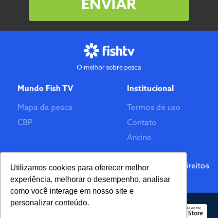
ENVIAR
O melhor sobre pesca
Mundo Fish TV
Institucional
Mapa da pesca
Termos de uso
CBP
Contato
Ancine
Feito por
© 2026 Fish TV - Todos Direitos
Utilizamos cookies para oferecer melhor
Reservados. Versão 2.0
experiência, melhorar o desempenho, analisar
como você interage em nosso site e
personalizar conteúdo.