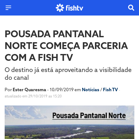
POUSADA PANTANAL
NORTE COMEÇA PARCERIA
COM A FISH TV
O destino já está aproveitando a visibilidade
do canal
Por
Ester Quaresma
- 10/09/2019 em
Notícias
/
Fish TV
-
atualizado em 29/10/2019 as 15:20