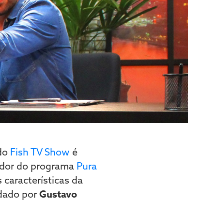
 do
Fish TV Show
é
tador do programa
Pura
 características da
ndado por
Gustavo