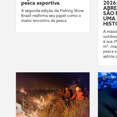
pesca esportiva
2026:
ABRE
A segunda edição da Fishing Show
SÃO 
Brazil reafirma seu papel como o
UMA 
maior encontro da pesca
HIST
A maior
outdoor
à sua 2
m², mar
pesca e
astros 