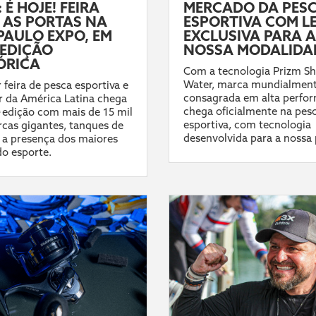
 É HOJE! FEIRA
MERCADO DA PES
 AS PORTAS NA
ESPORTIVA COM L
PAULO EXPO, EM
EXCLUSIVA PARA A
EDIÇÃO
NOSSA MODALIDA
ÓRICA
Com a tecnologia Prizm Sh
Water, marca mundialmen
 feira de pesca esportiva e
consagrada em alta perfo
 da América Latina chega
chega oficialmente na pes
ª edição com mais de 15 mil
esportiva, com tecnologia
cas gigantes, tanques de
desenvolvida para a nossa 
 a presença dos maiores
do esporte.