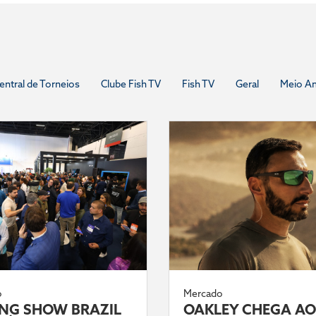
entral de Torneios
Clube Fish TV
Fish TV
Geral
Meio A
o
Mercado
ING SHOW BRAZIL
OAKLEY CHEGA AO