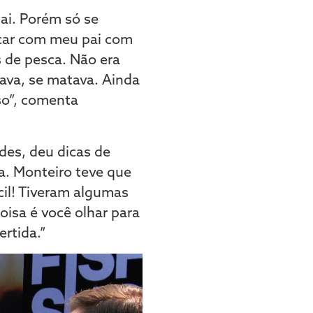
ai. Porém só se
car com meu pai com
 de pesca. Não era
ava, se matava. Ainda
so”, comenta
des, deu dicas de
a. Monteiro teve que
ícil! Tiveram algumas
isa é você olhar para
ertida.”