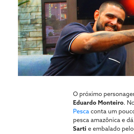
O próximo personag
Eduardo Monteiro
. N
Pesca
conta um pouco m
pesca amazônica e dá
Sarti
e embalado pel