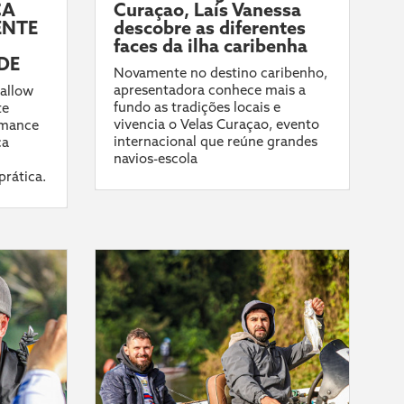
CA
Curaçao, Laís Vanessa
ENTE
descobre as diferentes
faces da ilha caribenha
DE
Novamente no destino caribenho,
apresentadora conhece mais a
allow
fundo as tradições locais e
te
vivencia o Velas Curaçao, evento
rmance
internacional que reúne grandes
ca
navios-escola
prática.