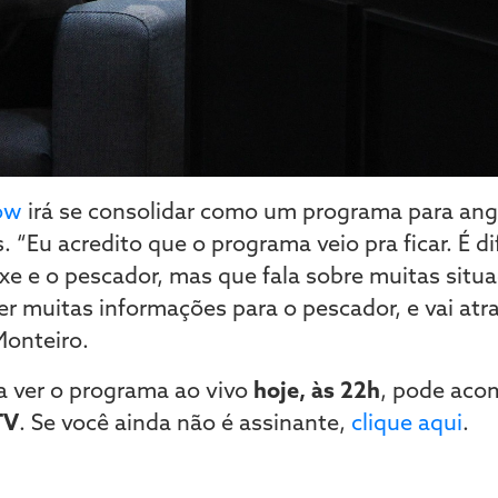
ow
irá se consolidar como um programa para ang
 “Eu acredito que o programa veio pra ficar. É d
e e o pescador, mas que fala sobre muitas situa
er muitas informações para o pescador, e vai atr
Monteiro.
a ver o programa ao vivo
hoje, às 22h
, pode aco
TV
. Se você ainda não é assinante,
clique aqui
.