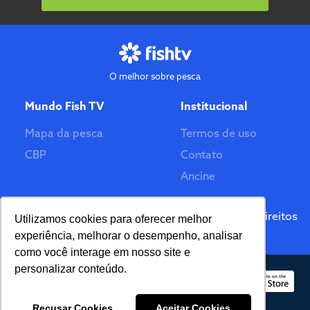
O melhor sobre pesca
Mundo Fish TV
Institucional
Mapa da pesca
Termos de uso
CBP
Contato
Ancine
Feito por
© 2026 Fish TV - Todos Direitos
Utilizamos cookies para oferecer melhor
Reservados. Versão 2.0
experiência, melhorar o desempenho, analisar
como você interage em nosso site e
personalizar conteúdo.
Recusar Cookies
Aceitar Cookies