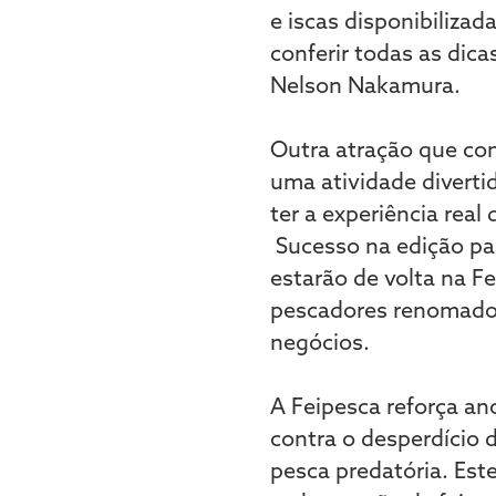
e iscas disponibilizad
conferir todas as dic
Nelson Nakamura.
Outra atração que con
uma atividade divertid
ter a experiência real
Sucesso na edição pas
estarão de volta na Fe
pescadores renomados
negócios.
A Feipesca reforça an
contra o desperdício 
pesca predatória. Est