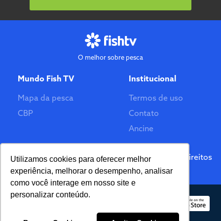
O melhor sobre pesca
Mundo Fish TV
Institucional
Mapa da pesca
Termos de uso
CBP
Contato
Ancine
Feito por
© 2026 Fish TV - Todos Direitos
Utilizamos cookies para oferecer melhor
Reservados. Versão 2.0
experiência, melhorar o desempenho, analisar
como você interage em nosso site e
personalizar conteúdo.