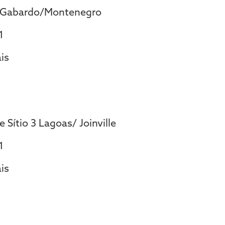
Gabardo/Montenegro
1
is
 Sítio 3 Lagoas/ Joinville
1
is