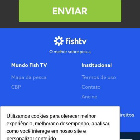
ENVIAR
O melhor sobre pesca
Mundo Fish TV
Institucional
Mapa da pesca
Termos de uso
CBP
Contato
Ancine
Feito por
© 2026 Fish TV - Todos Direitos
Utilizamos cookies para oferecer melhor
Reservados. Versão 2.0
experiência, melhorar o desempenho, analisar
como você interage em nosso site e
personalizar conteúdo.