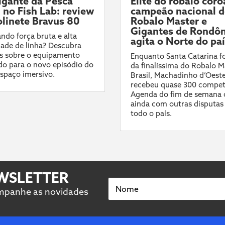
gante da Pesca
Elite do robalo coro
l no Fish Lab: review
campeão nacional 
linete Bravus 80
Robalo Master e
Gigantes de Rondôn
ndo força bruta e alta
agita o Norte do pa
ade de linha? Descubra
s sobre o equipamento
Enquanto Santa Catarina fo
do para o novo episódio do
da finalíssima do Robalo M
spaço imersivo.
Brasil, Machadinho d’Oest
recebeu quase 300 compet
Agenda do fim de semana 
ainda com outras disputas
todo o país.
EWSLETTER
Nome
ompanhe as novidades