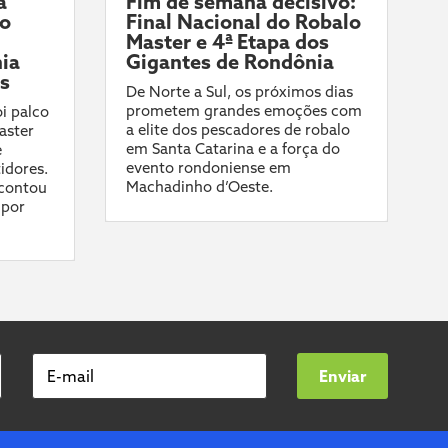
a
Fim de semana decisivo:
do
Final Nacional do Robalo
Master e 4ª Etapa dos
ia
Gigantes de Rondônia
ís
De Norte a Sul, os próximos dias
prometem grandes emoções com
i palco
a elite dos pescadores de robalo
aster
em Santa Catarina e a força do
e
evento rondoniense em
idores.
Machadinho d’Oeste.
contou
 por
E-mail
Enviar