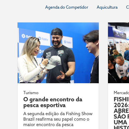
Agenda do Competidor
Aquicultura
C
Turismo
Mercad
O grande encontro da
FISH
pesca esportiva
2026:
ABRE
A segunda edição da Fishing Show
SÃO 
Brazil reafirma seu papel como o
UMA 
maior encontro da pesca
HIST