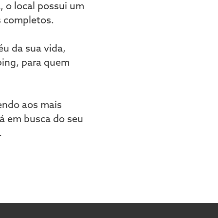
, o local possui um
s completos.
éu da sua vida,
ing, para quem
dendo aos mais
stá em busca do seu
.