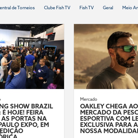
entral de Torneios
Clube Fish TV
Fish TV
Geral
Meio A
o
Mercado
ING SHOW BRAZIL
OAKLEY CHEGA AO
 É HOJE! FEIRA
MERCADO DA PES
 AS PORTAS NA
ESPORTIVA COM L
PAULO EXPO, EM
EXCLUSIVA PARA A
EDIÇÃO
NOSSA MODALIDA
ÓRICA