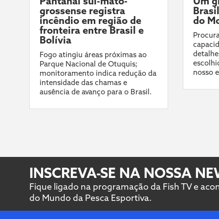
Pantanal sul-mato-
Um gi
grossense registra
Brasi
incêndio em região de
do Mo
fronteira entre Brasil e
Procura
Bolívia
capacid
detalhe
Fogo atingiu áreas próximas ao
escolhi
Parque Nacional de Otuquis;
nosso e
monitoramento indica redução da
intensidade das chamas e
ausência de avanço para o Brasil.
INSCREVA-SE NA NOSSA N
Fique ligado na programação da Fish TV e ac
do Mundo da Pesca Esportiva.